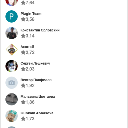
7,64
Plugin Team
3,58
Константин Орловский
3,14
АнютаЯ
2,72
Сергей Лешкевич
2,03
Виктор Панфилов
1,92
Мальвина Цветаева
1,86
Gunkam Abbasova
1,73