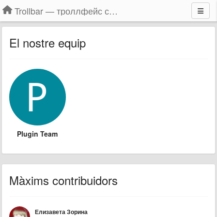
Trollbar — троллфейс смайлы для Контакта, Фейсбука, Одноклассников
El nostre equip
Plugin Team
Màxims contribuidors
Елизавета Зорина