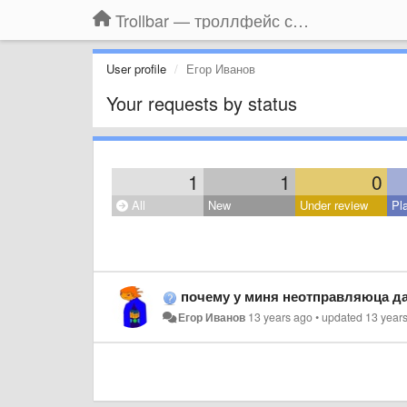
Trollbar — троллфейс смайлы для Контакта, Фейсбука, Одноклассников
User profile
Егор Иванов
Your requests by status
1
1
0
All
New
Under review
Pl
почему у миня неотправляюца д
Егор Иванов
13 years ago
•
updated
13 year