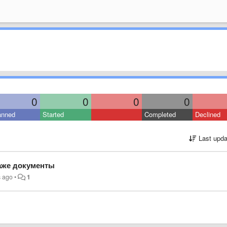
0
0
0
0
anned
Started
Completed
Declined
Last upda
аже документы
s ago
•
1