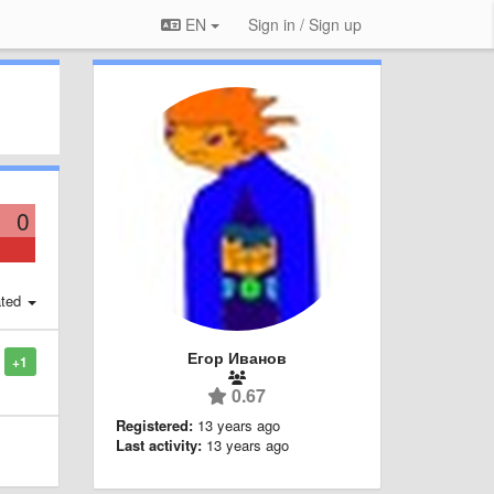
EN
Sign in / Sign up
0
ted
Егор Иванов
+1
0.67
Registered:
13 years ago
Last activity:
13 years ago