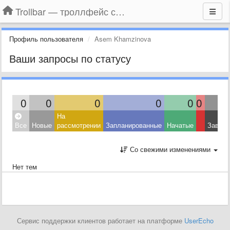
Trollbar — троллфейс смайлы для Контакта, Фейсбука, Одноклассников
Профиль пользователя
Asem Khamzinova
Ваши запросы по статусу
0
0
0
0
0
0
На
Все
Новые
рассмотрении
Запланированные
Начатые
Завер
Со свежими изменениями
Нет тем
Сервис поддержки клиентов работает на платформе
UserEcho