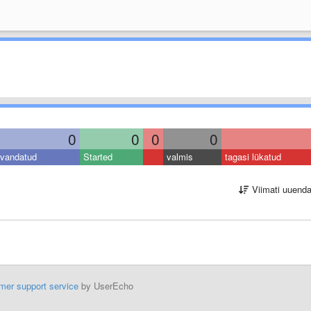
0
0
0
0
vandatud
Started
valmis
tagasi lükatud
Viimati uuend
mer support service
by UserEcho