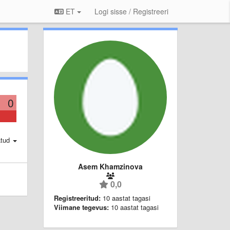
ET
Logi sisse / Registreeri
0
atud
Asem Khamzinova
0,0
Registreeritud:
10 aastat tagasi
Viimane tegevus:
10 aastat tagasi