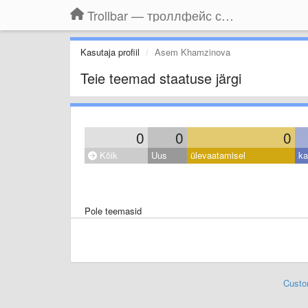
Trollbar — троллфейс смайлы для Контакта, Фейсбука, Одноклассников
Kasutaja profiil
Asem Khamzinova
Teie teemad staatuse järgi
0
0
0
Kõik
Uus
ülevaatamisel
ka
Pole teemasid
Custo