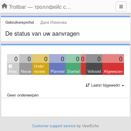
Trollbar — троллфейс смайлы для Контакта, Фейсбука, Одноклассников
Gebruikersprofiel
Дана Извекова
De status van uw aanvragen
0
0
0
0
0
0
0
0
Under
Alles
Nieuw
review
Planned
Started
Voltooid
Afgewezen
Laatst bijgewerkt
Geen onderwerpen
Customer support service
by UserEcho