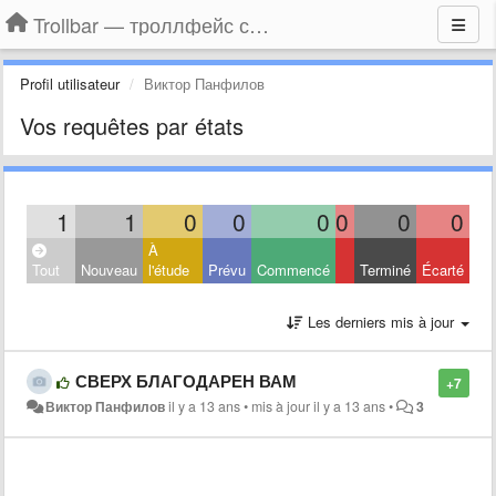
Trollbar — троллфейс смайлы для Контакта, Фейсбука, Одноклассников
Profil utilisateur
Виктор Панфилов
Vos requêtes par états
1
1
0
0
0
0
0
0
À
Tout
Nouveau
l'étude
Prévu
Commencé
Terminé
Écarté
Les derniers mis à jour
СВЕРХ БЛАГОДАРЕН ВАМ
+7
Виктор Панфилов
il y a 13 ans
•
mis à jour
il y a 13 ans
•
3