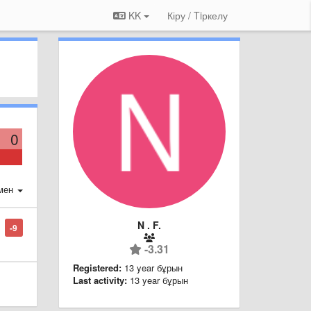
KK
Кіру / Tiркелу
0
мен
N . F.
-9
-3.31
Registered:
13 year бұрын
Last activity:
13 year бұрын