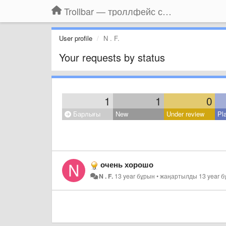
Trollbar — троллфейс смайлы для Контакта, Фейсбука, Одноклассников
User profile
N . F.
Your requests by status
1
1
0
Барлығы
New
Under review
Pl
очень хорошо
N . F.
13 year бұрын
•
жаңартылды
13 year 