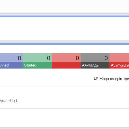
0
0
0
0
anned
Started
Аяқталды
Ауытқыды
Жаңа өзгерістер
бұрын
•
1