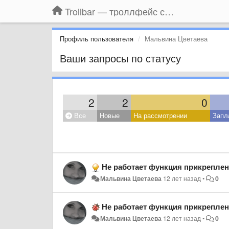
Trollbar — троллфейс смайлы для Контакта, Фейсбука, Одноклассников
Профиль пользователя
Мальвина Цветаева
Ваши запросы по статусу
2
2
0
Все
Новые
На рассмотрении
Запл
Не работает функция прикрепления см
Мальвина Цветаева
12 лет назад
•
0
Не работает функция прикрепления см
Мальвина Цветаева
12 лет назад
•
0