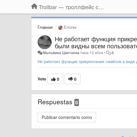
Trollbar — троллфейс смайлы для Контакта, Фейсбука, Одноклассников
Главная
Errores
Не работает функция прикре
были видны всем пользова
Мальвина Цветаева
hace 12 años
•
0
Не работает функция прикрепления смайлов в виде 
Voto
0
0
Respuestas
0