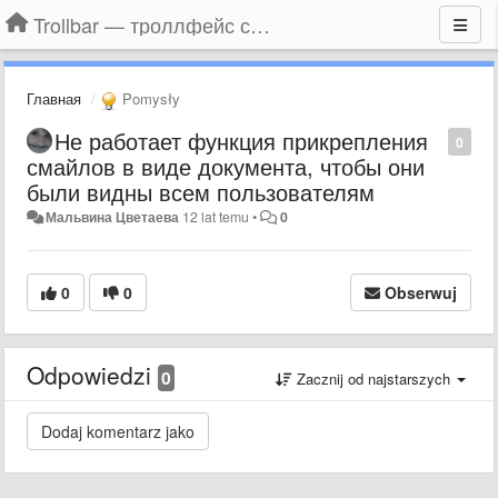
Trollbar — троллфейс смайлы для Контакта, Фейсбука, Одноклассников
Главная
Pomysły
Не работает функция прикрепления
0
смайлов в виде документа, чтобы они
были видны всем пользователям
Мальвина Цветаева
12 lat temu
•
0
0
0
Obserwuj
Odpowiedzi
0
Zacznij od najstarszych