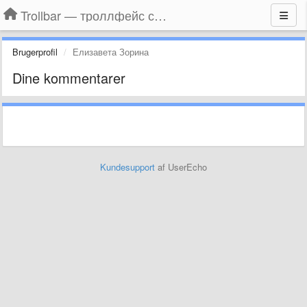
Trollbar — троллфейс смайлы для Контакта, Фейсбука, Одноклассников
Brugerprofil
Елизавета Зорина
Dine kommentarer
Kundesupport
af UserEcho